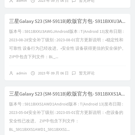
admin
2023 年 09 月 06 日
暂无评论
三星Galaxy S23 (SM-S911B)欧版官方包- S911BXXU3AWGJ
版本号 : S911BXXU3AWGJAndroid版本 : T(Android 13)发布日期 :
2023-08-28安全补丁级别 : 2023-08-01官方更新说明：•稳定性和
可靠性 设备行为已经改进。•安全性 设备获得更佳的安全保护。
ZIP中包含下列文件：BL_...
admin
2023 年 09 月 06 日
暂无评论
三星Galaxy S23 (SM-S911B)欧版官方包- S911BXXS1AWD1
版本号 : S911BXXS1AWD1Android版本 : T(Android 13)发布日期 :
2023-05-04安全补丁级别 : 2023-05-01官方更新说明：•您设备的
安全性已改进。 ZIP中包含下列文件：
BL_S911BXXS1AWD1_S911BXXS1...