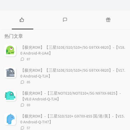
热
最
随
门
新
机
热门文章
文
评
文
章
论
章
【极光ROM】【三星S10E/S10/S10+/5G G97XX-9820】-【V18.
0 Android-R-UA4】
评
87
论
数：
【极光ROM】【三星S10E/S10/S10+/5G G97XX-9820】-【V17.
0 Android-Q-TJA】
评
85
论
数：
【极光ROM】-【三星NOTE10/NOTE10+/5G N97XX-9825】-
【V8.0 Android-Q-TJ4】
评
69
论
数：
【极光ROM】-【三星S10/S10+ G97XX-855 国/港/美】-【V15.
0 Android-Q-TH7】
评
57