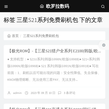
欧罗拉数码
标签 三星S21系列免费刷机包 下的文章
首页
三星S21系列免费刷机包
【极光ROM】-【三星S21猎户全系列 E2100(韩版/欧版) G99XX】-【V22.0 Android-T-WH5】
● 支持机型：● S21U系列(韩版G998N/欧版G998B)● S21+系列(韩
版G996N/欧版G996B)● S21 系列(韩版G991N/欧版G991B)● 写在
前面：1、刷机以后可能出现的问题：安全性降低、失去保修、
KNOX物理熔断、无法使用三星PAY、无法支持...
admin
2023 年 09 月 10 日
3 条评论