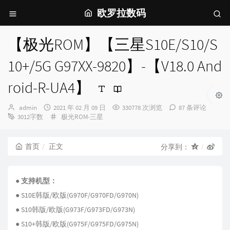
欧罗拉数码
【极光ROM】【三星S10E/S10/S
10+/5G G97XX-9820】-【V18.0 And
roid-R-UA4】
博
发
admin
2021 年 02 月 09 日
330778 次浏览
87 条评论
主：
布
分
3012字数
极光ROM-三星
时
类：
间：
首页
正文
分享到：
● 支持机型：
● S10E韩版/欧版(G970F/G970FD/G970N)
● S10韩版/欧版(G973F/G973FD/G973N)
● S10+韩版/欧版(G975F/G975FD/G975N)