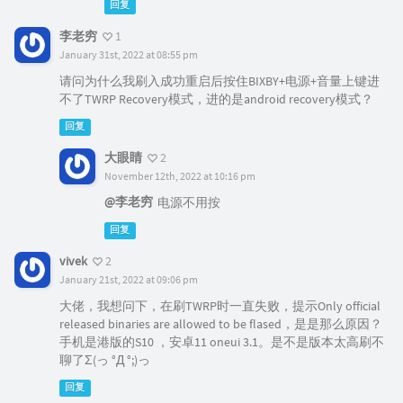
回复
李老穷
1
January 31st, 2022 at 08:55 pm
请问为什么我刷入成功重启后按住BIXBY+电源+音量上键进
不了TWRP Recovery模式，进的是android recovery模式？
回复
大眼睛
2
November 12th, 2022 at 10:16 pm
@李老穷
电源不用按
回复
vivek
2
January 21st, 2022 at 09:06 pm
大佬，我想问下，在刷TWRP时一直失败，提示Only official
released binaries are allowed to be flased，是是那么原因？
手机是港版的S10 ，安卓11 oneui 3.1。是不是版本太高刷不
聊了Σ(っ °Д °;)っ
回复