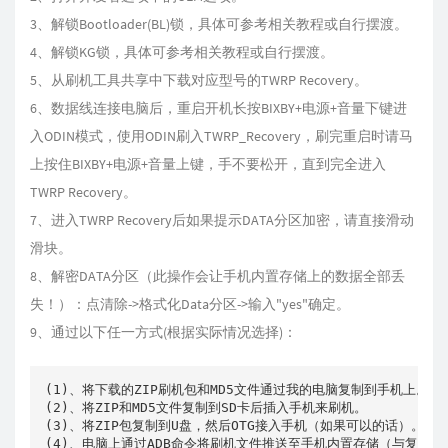
3、解锁Bootloader(BL)锁，具体可参考相关教程或自行摆渡。
4、解锁KG锁，具体可参考相关教程或自行摆渡。
5、从刷机工具共享中下载对应型号的TWRP Recovery。
6、数据线连接电脑后，重启开机长按BIXBY+电源+音量下键进
入ODIN模式，使用ODIN刷入TWRP_Recovery，刷完重启时请马
上按住BIXBY+电源+音量上键，手不要松开，直到完全进入
TWRP Recovery。
7、进入TWRP Recovery后如果提示DATA分区加密，请直接滑动
滑块。
8、解密DATA分区（此操作会让手机内置存储上的数据全部丢
失！）：点清除->格式化Data分区->输入"yes"确定。
9、通过以下任一方式(根据实际情况选择)：
(1)、将下载的ZIP刷机包和MD5文件通过我的电脑复制到手机上。

(2)、将ZIP和MD5文件复制到SD卡后插入手机来刷机。

(3)、将ZIP包复制到U盘，然后OTG接入手机（如果可以的话）。

(4)、电脑上通过ADB命令将刷机文件推送至手机内置存储（与复制效果相同）