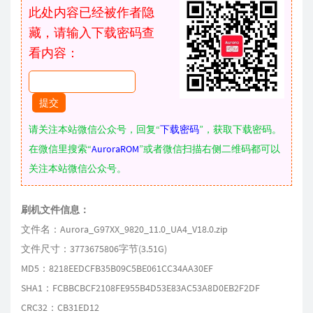
此处内容已经被作者隐
藏，请输入下载密码查
看内容：
请关注本站微信公众号，回复“
下载密码
”，获取下载密码。
在微信里搜索“
AuroraROM
”或者微信扫描右侧二维码都可以
关注本站微信公众号。
刷机文件信息：
文件名：Aurora_G97XX_9820_11.0_UA4_V18.0.zip
文件尺寸：3773675806字节(3.51G)
MD5：8218EEDCFB35B09C5BE061CC34AA30EF
SHA1：FCBBCBCF2108FE955B4D53E83AC53A8D0EB2F2DF
CRC32：CB31ED12