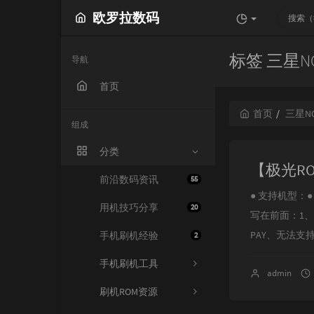
欧罗拉数码
标签 三星N
导航
首页
首页
三星N
组成
分类
前沿数码资讯
55
● 支持机型：● N
用机技巧分享
20
写在前面：1
PAY、无法支
手机刷机经验
2
手机刷机工具
admin
刷机ROM资源