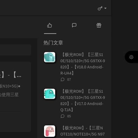
热
最
随
门
新
机
热门文章
文
评
文
章
论
章
【极光ROM】【三星S1
0E/S10/S10+/5G G97XX-9
820】-【V18.0 Android-
【极光ROM】-【三星NOTE10/10+/5G N97XX-855 国/港/美】-【V23.0 Android-S-VG1】
R-UA4】
评
87
论
N10+5G)●
数：
【极光ROM】【三星S1
法使用三星
0E/S10/S10+/5G G97XX-9
820】-【V17.0 Android-
Q-TJA】
评
85
论
数：
【极光ROM】-【三星N
OTE10/NOTE10+/5G N97