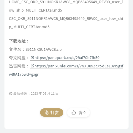
HOME_CSC_OKR_S911NOKR1AWC8_MQB63495649_REV00_user_l
ow_ship_MULTI_CERT.tar.md5
CSC_OKR_S911NOKR1AWC8_MQB63495649_REV00_user_low_shi
p_MULTI_CERT.tar.md5
下载地址：
文件名：S911NKSU1AWC8.zip
夸克网盘：
https://pan.quark.cn/s/28af70b7fb59
迅雷网盘：
https://pan.xunlei.com/s/VNXU89ZcXt-dCs10W5gsf
wl9A1?pwd=gxgr
最后修改：2023 年 06 月 11 日
打赏
赞
0