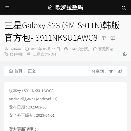
欧罗拉数码
三星Galaxy S23 (SM-S911N)韩版
官方包- S911NKSU1AWC8
博
发
admin
2023 年 06 月 11 日
6742 次浏览
暂无评论
主：
布
分
809字数
三星官方ROM
时
类：
间：
首页
正文
分享到：
版本号 : S911NKSU1AWC8
Android版本 : T(Android 13)
发布日期 : 2023-03-30
安全补丁级别 : 2023-04-01
官方更新说明：