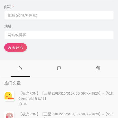
邮箱
*
地址
发表评论
热
最
随
门
新
机
热门文章
文
评
文
章
论
章
【极光ROM】【三星S10E/S10/S10+/5G G97XX-9820】-【V18.
0 Android-R-UA4】
评
87
论
数：
【极光ROM】【三星S10E/S10/S10+/5G G97XX-9820】-【V17.