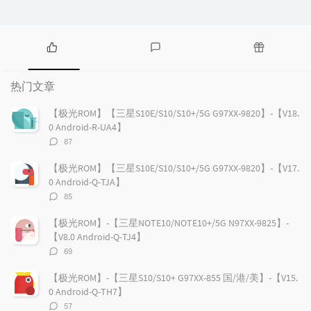
热
最
随
门
新
机
热门文章
文
评
文
章
论
章
【极光ROM】【三星S10E/S10/S10+/5G G97XX-9820】-【V18.
0 Android-R-UA4】
评
87
论
数：
【极光ROM】【三星S10E/S10/S10+/5G G97XX-9820】-【V17.
0 Android-Q-TJA】
评
85
论
数：
【极光ROM】-【三星NOTE10/NOTE10+/5G N97XX-9825】-
【V8.0 Android-Q-TJ4】
评
69
论
数：
【极光ROM】-【三星S10/S10+ G97XX-855 国/港/美】-【V15.
0 Android-Q-TH7】
评
57