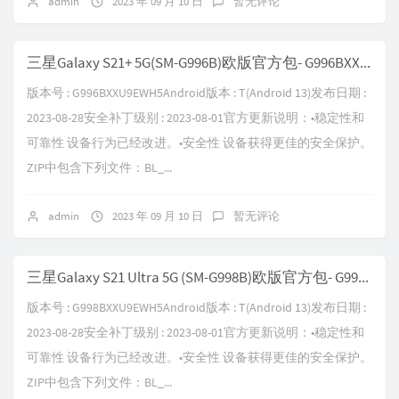
admin
2023 年 09 月 10 日
暂无评论
三星Galaxy S21+ 5G(SM-G996B)欧版官方包- G996BXXU9EWH5
版本号 : G996BXXU9EWH5Android版本 : T(Android 13)发布日期 :
2023-08-28安全补丁级别 : 2023-08-01官方更新说明：•稳定性和
可靠性 设备行为已经改进。•安全性 设备获得更佳的安全保护。
ZIP中包含下列文件：BL_...
admin
2023 年 09 月 10 日
暂无评论
三星Galaxy S21 Ultra 5G (SM-G998B)欧版官方包- G998BXXU7EWE1
版本号 : G998BXXU9EWH5Android版本 : T(Android 13)发布日期 :
2023-08-28安全补丁级别 : 2023-08-01官方更新说明：•稳定性和
可靠性 设备行为已经改进。•安全性 设备获得更佳的安全保护。
ZIP中包含下列文件：BL_...