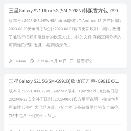
三星Galaxy S21 Ultra 5G (SM-G998N)韩版官方包- G998NKSU4EWH5
版本号 : G998NKSU4EWH5Android版本 : T(Android 13)发布日期 :
2023-08-30安全补丁级别 : 2023-08-01官方更新说明：•电话 改进
了通话壁纸和来电显示的设置方法。•我的文件 存储空间分析的
可用性已得到改进。•应用稳定代...
admin
2023 年 09 月 10 日
暂无评论
三星Galaxy S21 5G(SM-G991B)欧版官方包- G991BXXU9EWH5
版本号 : G991BXXU9EWH5Android版本 : T(Android 13)发布日期 :
2023-08-28安全补丁级别 : 2023-08-01官方更新说明：•稳定性和
可靠性 设备行为已经改进。•安全性 设备获得更佳的安全保护。
ZIP中包含下列文件：BL_...