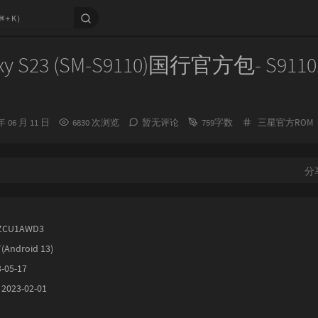
y S23 (SM-S9110)国行官方包- S9110
分
年 06 月 11 日
6830 次浏览
暂无评论
759字数
三星官方ROM
类：
分
ZCU1AWD3
(Android 13)
-05-17
23-02-01