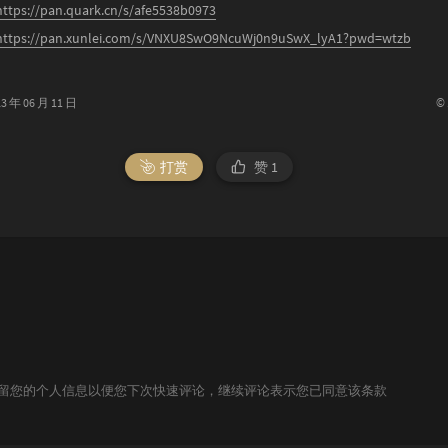
https://pan.quark.cn/s/afe5538b0973
https://pan.xunlei.com/s/VNXU8SwO9NcuWj0n9uSwX_lyA1?pwd=wtzb
©
年 06 月 11 日
打赏
赞
1
技术保留您的个人信息以便您下次快速评论，继续评论表示您已同意该条款