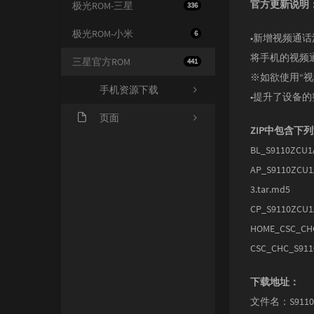
官方更新说明
极光ROM-三星
336
极光ROM-小米
6
•新增视频通
将手机的视频
三星官方ROM
441
※如欲使用“
手机资源下载
•提升了设备
页面
ZIP中包含下
关于我们
BL_S9110ZCU1
AP_S9110ZCU1
3.tar.md5
CP_S9110ZCU1
HOME_CSC_CHC
CSC_CHC_S911
下载地址：
文件名：S9110Z