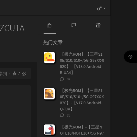
ZCU1A
热
最
随
门
新
机
热门文章
文
评
文
章
论
章
【极光ROM】【三星S1
0E/S10/S10+/5G G97XX-9
820】-【V18.0 Android-
R-UA4】
享到：
评
87
论
数：
【极光ROM】【三星S1
0E/S10/S10+/5G G97XX-9
820】-【V17.0 Android-
Q-TJA】
评
85
论
数：
【极光ROM】-【三星N
OTE10/NOTE10+/5G N97