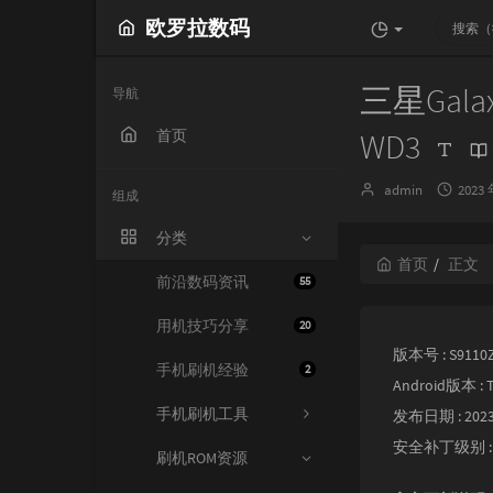
欧罗拉数码
三星Galax
导航
首页
WD3
博
发
admin
2023 
组成
主：
布
时
分类
间：
首页
正文
前沿数码资讯
55
用机技巧分享
20
版本号 : S9110
手机刷机经验
2
Android版本 : T
手机刷机工具
发布日期 : 2023
安全补丁级别 : 20
刷机ROM资源