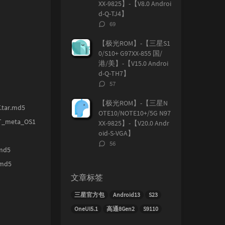
XX-9825】-【V8.0 Androi
d-Q-TJ4】
评
69
论
数：
【极光ROM】-【三星S1
0/S10+ G97XX-855 国/
港/美】-【V15.0 Androi
d-Q-TH7】
评
57
论
数：
【极光ROM】-【三星N
tar.md5
OTE10/NOTE10+/5G N97
T_meta_OS1
XX-9825】-【V20.0 Andr
oid-S-VGA】
评
56
md5
论
数：
.md5
文章标签
三星官方包
Android13
S23
OneUI5.1
高通8Gen2
S9110