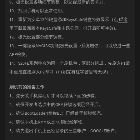
9、极光设置各项细节调整，以适配最新的安卓13。
10、找回手机可以正常使用。
11、重新为安卓12的键盘添加KeysCafe键盘特效显示（点
这
里
下载最新版本KeysCafe和主题公园，打开后即可生效)。
12、极光设置部分细节调整。
13、一键隐藏MAGISK功能(极光设置->系统增强)，可以绕过一些
APP检测。
14、S20FE系列整合为同一个刷机包，两部分组成，先刷入P1后
不重启直接刷入P2即可（P1刷完有红字警告请无视）。
刷机前的准备工作
1、先安装手机驱动后才可以继续下面的步骤。
2、确保开发者选项中的OEM解锁选项已经开启。
3、确认BootLoader(简称BL）已经处于解锁状态。
4、确认手机上RMM或是KG锁已经解锁。
5、请先退出手机上已经登录的三星帐户，GOOGLE帐户。