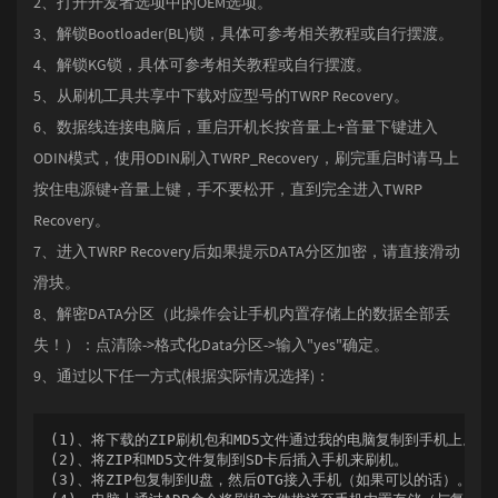
2、打开开发者选项中的OEM选项。
3、解锁Bootloader(BL)锁，具体可参考相关教程或自行摆渡。
4、解锁KG锁，具体可参考相关教程或自行摆渡。
5、从刷机工具共享中下载对应型号的TWRP Recovery。
6、数据线连接电脑后，重启开机长按音量上+音量下键进入
ODIN模式，使用ODIN刷入TWRP_Recovery，刷完重启时请马上
按住电源键+音量上键，手不要松开，直到完全进入TWRP
Recovery。
7、进入TWRP Recovery后如果提示DATA分区加密，请直接滑动
滑块。
8、解密DATA分区（此操作会让手机内置存储上的数据全部丢
失！）：点清除->格式化Data分区->输入"yes"确定。
9、通过以下任一方式(根据实际情况选择)：
(1)、将下载的ZIP刷机包和MD5文件通过我的电脑复制到手机上。

(2)、将ZIP和MD5文件复制到SD卡后插入手机来刷机。

(3)、将ZIP包复制到U盘，然后OTG接入手机（如果可以的话）。
