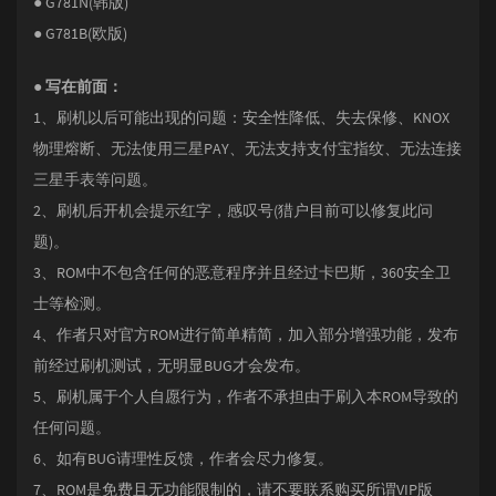
● G781N(韩版)
● G781B(欧版)​
● 写在前面：
1、刷机以后可能出现的问题：安全性降低、失去保修、KNOX
物理熔断、无法使用三星PAY、无法支持支付宝指纹、无法连接
三星手表等问题。
2、刷机后开机会提示红字，感叹号(猎户目前可以修复此问
题)。
3、ROM中不包含任何的恶意程序并且经过卡巴斯，360安全卫
士等检测。
4、作者只对官方ROM进行简单精简，加入部分增强功能，发布
前经过刷机测试，无明显BUG才会发布。
5、刷机属于个人自愿行为，作者不承担由于刷入本ROM导致的
任何问题。
6、如有BUG请理性反馈，作者会尽力修复。
7、ROM是免费且无功能限制的，请不要联系购买所谓VIP版