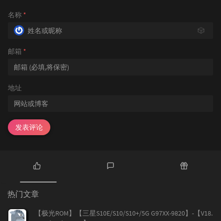
名称
*
🎲
邮箱
*
地址
发表评论
热
最
随
门
新
机
热门文章
文
评
文
章
论
章
【极光ROM】【三星S10E/S10/S10+/5G G97XX-9820】-【V18.