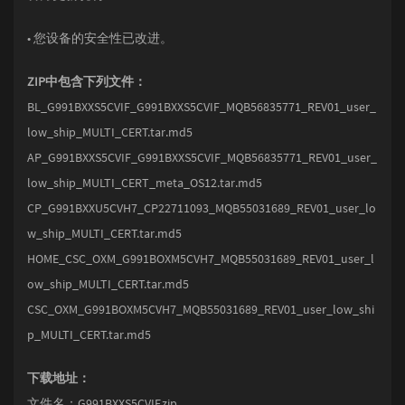
• 您设备的安全性已改进。
ZIP中包含下列文件：
BL_G991BXXS5CVIF_G991BXXS5CVIF_MQB56835771_REV01_user_
low_ship_MULTI_CERT.tar.md5
AP_G991BXXS5CVIF_G991BXXS5CVIF_MQB56835771_REV01_user_
low_ship_MULTI_CERT_meta_OS12.tar.md5
CP_G991BXXU5CVH7_CP22711093_MQB55031689_REV01_user_lo
w_ship_MULTI_CERT.tar.md5
HOME_CSC_OXM_G991BOXM5CVH7_MQB55031689_REV01_user_l
ow_ship_MULTI_CERT.tar.md5
CSC_OXM_G991BOXM5CVH7_MQB55031689_REV01_user_low_shi
p_MULTI_CERT.tar.md5
下载地址：
文件名：G991BXXS5CVIF.zip