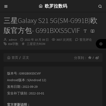
欧罗拉数码
三星Galaxy S21 5G(SM-G991B)欧
版官方包- G991BXXS5CVIF
博
发
admin
2022 年 10 月 09 日
3657 次浏览
暂无评论
主：
布
分
654字数
三星官方ROM
时
类：
间：
首页
正文
分享到：
版本号 : G991BXXS5CVIF
Android版本 : S(Android 12)
发布日期 : 2022-09-29
安全补丁级别 : 2022-10-01
官方更新说明：