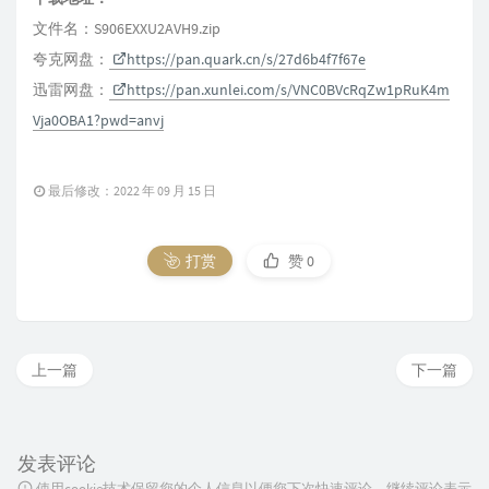
文件名：S906EXXU2AVH9.zip
夸克网盘：
https://pan.quark.cn/s/27d6b4f7f67e
迅雷网盘：
https://pan.xunlei.com/s/VNC0BVcRqZw1pRuK4m
Vja0OBA1?pwd=anvj
最后修改：2022 年 09 月 15 日
打赏
赞
0
上一篇
下一篇
发表评论
使用cookie技术保留您的个人信息以便您下次快速评论，继续评论表示