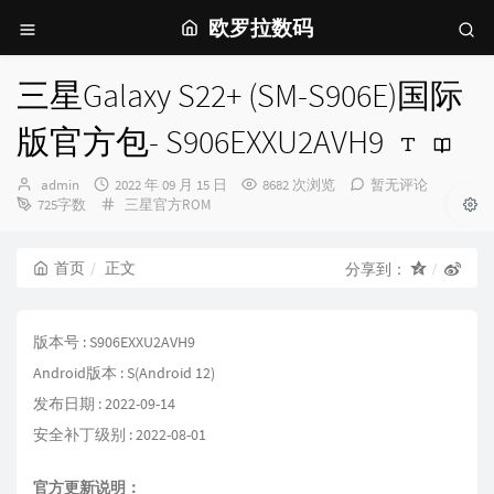
欧罗拉数码
三星Galaxy S22+ (SM-S906E)国际
版官方包- S906EXXU2AVH9
博
发
admin
2022 年 09 月 15 日
8682 次浏览
暂无评论
主：
布
分
725字数
三星官方ROM
时
类：
间：
首页
正文
分享到：
版本号 : S906EXXU2AVH9
Android版本 : S(Android 12)
发布日期 : 2022-09-14
安全补丁级别 : 2022-08-01
官方更新说明：