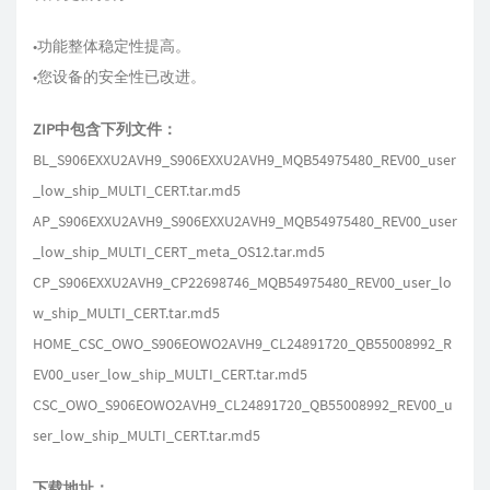
•功能整体稳定性提高。
•您设备的安全性已改进。
ZIP中包含下列文件：
BL_S906EXXU2AVH9_S906EXXU2AVH9_MQB54975480_REV00_user
_low_ship_MULTI_CERT.tar.md5
AP_S906EXXU2AVH9_S906EXXU2AVH9_MQB54975480_REV00_user
_low_ship_MULTI_CERT_meta_OS12.tar.md5
CP_S906EXXU2AVH9_CP22698746_MQB54975480_REV00_user_lo
w_ship_MULTI_CERT.tar.md5
HOME_CSC_OWO_S906EOWO2AVH9_CL24891720_QB55008992_R
EV00_user_low_ship_MULTI_CERT.tar.md5
CSC_OWO_S906EOWO2AVH9_CL24891720_QB55008992_REV00_u
ser_low_ship_MULTI_CERT.tar.md5
下载地址：