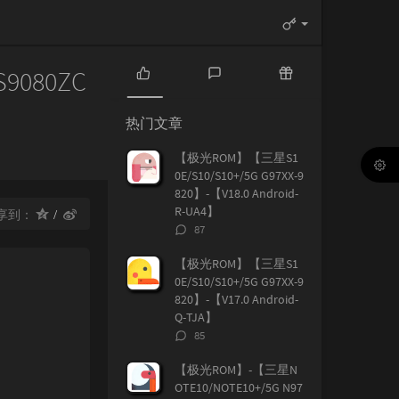
S9080ZC
热
最
随
门
新
机
热门文章
文
评
文
章
论
章
【极光ROM】【三星S1
0E/S10/S10+/5G G97XX-9
820】-【V18.0 Android-
R-UA4】
享到：
评
87
论
数：
【极光ROM】【三星S1
0E/S10/S10+/5G G97XX-9
820】-【V17.0 Android-
Q-TJA】
评
85
论
数：
【极光ROM】-【三星N
OTE10/NOTE10+/5G N97