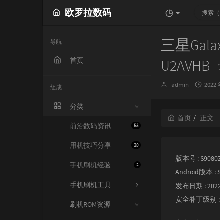
欧罗拉数码
三星Galax
导航
首页
U2AVHB
博
发
admin
2022 
组成
主：
布
时
分类
间：
首页
正文
前沿数码资讯
55
用机技巧分享
20
版本号 : S9080
手机刷机经验
2
Android版本 : S
手机刷机工具
发布日期 : 2022
安全补丁级别 : 20
刷机ROM资源