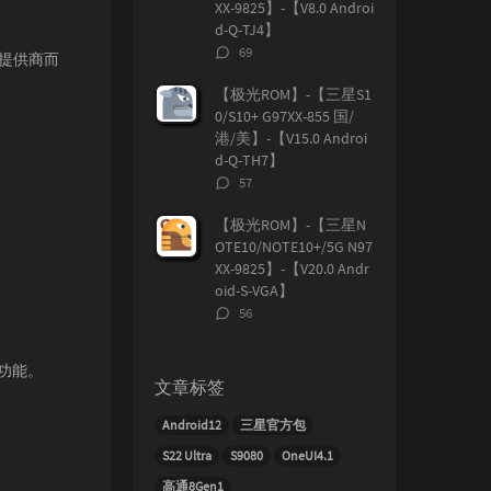
XX-9825】-【V8.0 Androi
d-Q-TJ4】
评
69
提供商而
论
数：
【极光ROM】-【三星S1
0/S10+ G97XX-855 国/
港/美】-【V15.0 Androi
d-Q-TH7】
评
57
论
数：
【极光ROM】-【三星N
OTE10/NOTE10+/5G N97
XX-9825】-【V20.0 Andr
oid-S-VGA】
评
56
论
数：
功能。
文章标签
Android12
三星官方包
S22 Ultra
S9080
OneUI4.1
高通8Gen1