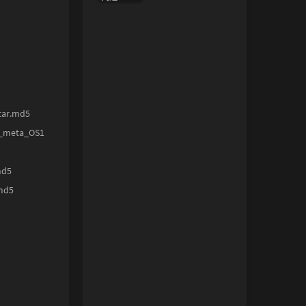
tar.md5
_meta_OS1
md5
md5