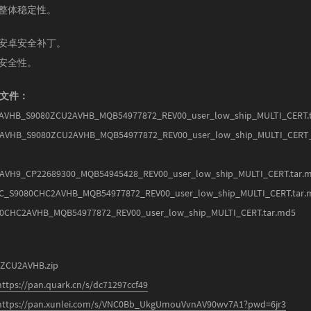
的整体稳定性。
的安卓安全补丁。
的安全性。
列文件：
AVHB_S9080ZCU2AVHB_MQB54977872_REV00_user_low_ship_MULTI_CERT.
AVHB_S9080ZCU2AVHB_MQB54977872_REV00_user_low_ship_MULTI_CERT
AVH9_CP22689300_MQB54945428_REV00_user_low_ship_MULTI_CERT.tar.
_S9080CHC2AVHB_MQB54977872_REV00_user_low_ship_MULTI_CERT.tar.
0CHC2AVHB_MQB54977872_REV00_user_low_ship_MULTI_CERT.tar.md5
CU2AVHB.zip
https://pan.quark.cn/s/dc71297ccf49
https://pan.xunlei.com/s/VNC0Bb_UkgUmouVvnAV90wv7A1?pwd=6jr3