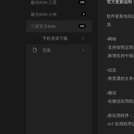
官方更新说明
极光ROM-三星
336
极光ROM-小米
6
软件更新包括
异。
三星官方ROM
441
手机资源下载
•网络
-支持按照运营
页面
-新增支持中
关于我们
•信息
-将普通的文
•微信
-在微信应用
•新应用程序
-IoT 应用