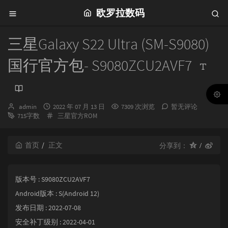
欧罗拉数码
三星Galaxy S22 Ultra (SM-S9080)
国行官方包- S9080ZCU2AVF7
博
发
admin
2022 年 07 月 13 日
7309 次浏览
暂无评论
主：
布
分
715字数
三星官方ROM
时
类：
间：
首页
正文
分享到：
版本号 : S9080ZCU2AVF7
Android版本 : S(Android 12)
发布日期 : 2022-07-08
安全补丁级别 : 2022-04-01