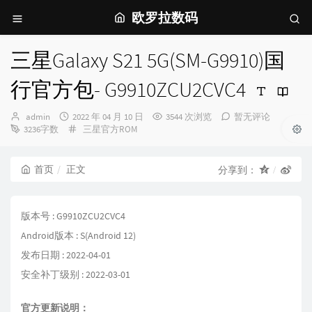
欧罗拉数码
三星Galaxy S21 5G(SM-G9910)国
行官方包- G9910ZCU2CVC4
博
发
admin
2022 年 04 月 10 日
3544 次浏览
暂无评论
主：
布
分
3236字数
三星官方ROM
时
类：
间：
首页
正文
分享到：
版本号 : G9910ZCU2CVC4
Android版本 : S(Android 12)
发布日期 : 2022-04-01
安全补丁级别 : 2022-03-01
官方更新说明：