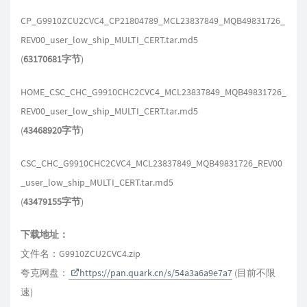
CP_G9910ZCU2CVC4_CP21804789_MCL23837849_MQB49831726_
REV00_user_low_ship_MULTI_CERT.tar.md5
(
63170681字节
)
HOME_CSC_CHC_G9910CHC2CVC4_MCL23837849_MQB49831726_
REV00_user_low_ship_MULTI_CERT.tar.md5
(
43468920字节
)
CSC_CHC_G9910CHC2CVC4_MCL23837849_MQB49831726_REV00
_user_low_ship_MULTI_CERT.tar.md5
(
43479155字节
)
下载地址：
文件名：G9910ZCU2CVC4.zip
夸克网盘：
https://pan.quark.cn/s/54a3a6a9e7a7
(目前不限
速)