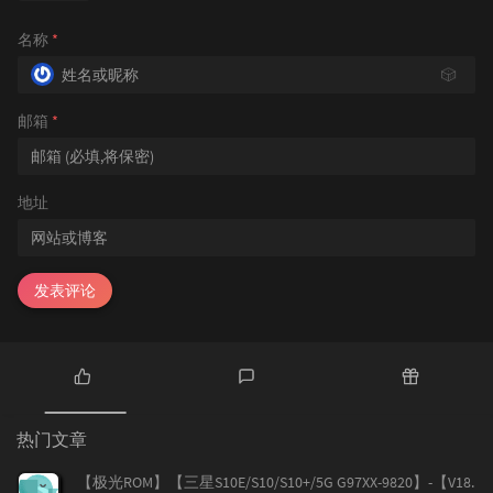
名称
*
🎲
邮箱
*
地址
发表评论
热
最
随
门
新
机
热门文章
文
评
文
章
论
章
【极光ROM】【三星S10E/S10/S10+/5G G97XX-9820】-【V18.