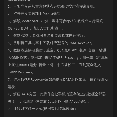
1、只要当前是从官方包状态开始都要按此流程来刷机。
2、打开开发者选项中的OEM选项。
3、解锁Bootloader(BL)锁，具体可参考相关教程或自行摆渡
(S8,N8无BL锁，请加入过此步骤）。
4、解锁KG锁，具体可参考相关教程或自行摆渡。
5、从刷机工具共享中下载对应型号的TWRP Recovery。
6、数据线连接电脑后，重启开机长按BIXBY+电源+音量下键进
入ODIN模式，使用ODIN刷入TWRP_Recovery，刷完重启时请马
上按住BIXBY+电源+音量上键，手不要松开，直到完全进入
TWRP Recovery。
7、进入TWRP Recovery后如果提示DATA分区加密，请直接滑动
滑块。
8、解密DATA分区（此操作会让手机内置存储上的数据全部丢
失！）：点清除->格式化Data分区->输入"yes"确定。
9、通过以下任一方式(根据实际情况选择)：