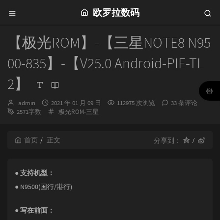
欧罗拉数码
【极光ROM】-【三星NOTE8 N95
00-835】-【V25.0 Android-PIE-TL
2】
博
发
admin
2021 年 01 月 09 日
112975 次浏览
33 条评论
主：
布
分
2571字数
极光ROM-三星
时
类：
间：
首页
正文
分享到：
● 支持机型：
● N9500(国行/港行)
● 写在前面：