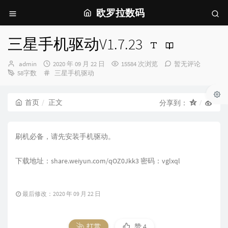
欧罗拉数码
三星手机驱动V1.7.23
博
发
admin
2020 年 09 月 22 日
15584 次浏览
暂无评论
主：
布
分
58字数
三星手机驱动
时
类：
间：
首页
正文
分享到：
刷机必备，请先安装手机驱动。
下载地址：share.weiyun.com/qOZ0Jkk3 密码：vglxql
最后修改：2020 年 09 月 22 日
打赏
赞
4