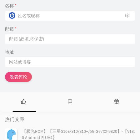
名称
*
🎲
邮箱
*
地址
发表评论
热
最
随
门
新
机
热门文章
文
评
文
章
论
章
【极光ROM】【三星S10E/S10/S10+/5G G97XX-9820】-【V18.
0 Android-R-UA4】