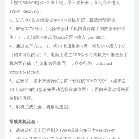
上按住BIXBY+电源+音量上键，手不要松开，直到完全进入
TWRP_Recovery。
2、进入REC后系统会提示DATA分区加密，直接滑动滑块。
3、解密DATA分区（此操作会让手机内置存储上的数据全部丢
失！）：点清除->格式化Data分区->输入"yes"确定。
4、通过以下方式：1、将ZIP包复制到U盘，然后OTG接入手机
（如果可以的话）2、电脑上通过ADB命令将刷机文件推送至手
机内置存储（与复制效果相同），命令行为：adb push
xxxxx.zip/sdcard。
5、点安装，接下来选择好之前下载好的ROMZIP文件（如果是
SD卡或OTG的U盘请先手动选择存储位置），再向右滑动滑块开
始刷机流程。
6、刷机完成后会手机自动重启。
常规刷机流程：
1、请确认机器上已经刷入TWRP或其它第三方RECOVERY。