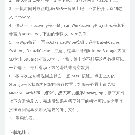
2、将ROM及需要的补丁文件下载之后放入内置卡或SD卡上。
3、开机时同时按住电源+BixBy+音量上键，不要松开，直到进
入Recovery。
4、确认一下recovery是不是(TeamWinRecoveryProject)或是其它
非官方Recovery，下面的步骤以TWRP为例。
5、点Wipe按钮，再点AdvancedWipe按钮，选中DalvikCache、
System、Data和Cache，注意，这里不能选InternalStorage(内置
SD卡)和SDCard(外置SD卡)，当然，除非你不想要这些数据可以
一并选上。最后滑动下方的滑块来清空数据。
6、按两次返回键返回主界面，点Install按钮。点击上方的
Storage来选择你将ROM的保存位置，如果是外置卡请选择
MicroSDCard(
MB)，点OK，接下来，选择Aurora_
.zip，接下来滑
动下方滑块刷入，完成后如果有需要补丁的机油可以在这里直
接按返回键再次刷入需要的补丁文件。
7、重启机器。
下载地址：