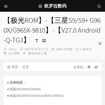
欧罗拉数码
【极光ROM】-【三星S9/S9+ G96
0X/G965X-9810】-【V27.0 Android
-Q-TG3】
博
发
admin
2020 年 09 月 17 日
10669 次浏览
1 条评论
主：
布
分
2110字数
极光ROM-三星
时
类：
间：
首页
正文
分享到：
● 支持机型：
● 韩版S9(G965N/G960N)
● 欧版S9(G965F/G965FD/G960F/G960FD)