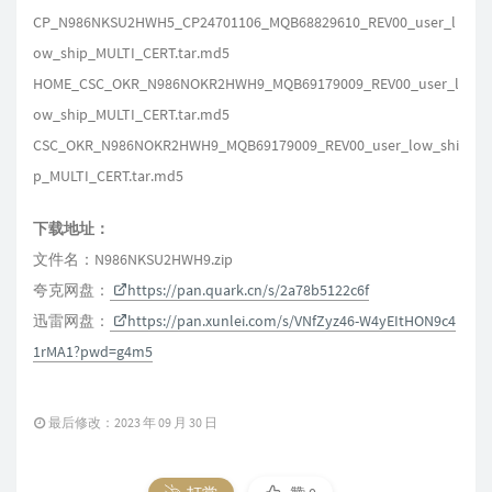
CP_N986NKSU2HWH5_CP24701106_MQB68829610_REV00_user_l
ow_ship_MULTI_CERT.tar.md5
HOME_CSC_OKR_N986NOKR2HWH9_MQB69179009_REV00_user_l
ow_ship_MULTI_CERT.tar.md5
CSC_OKR_N986NOKR2HWH9_MQB69179009_REV00_user_low_shi
p_MULTI_CERT.tar.md5
下载地址：
文件名：N986NKSU2HWH9.zip
夸克网盘：
https://pan.quark.cn/s/2a78b5122c6f
迅雷网盘：
https://pan.xunlei.com/s/VNfZyz46-W4yEItHON9c4
1rMA1?pwd=g4m5
最后修改：2023 年 09 月 30 日