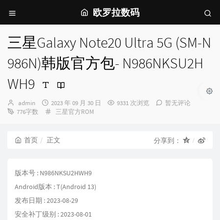
欧罗拉数码
三星Galaxy Note20 Ultra 5G (SM-N
986N)韩版官方包- N986NKSU2H
WH9
博
发
admin
2023 年 09 月 30 日
9331 次浏览
暂无评论
主：
布
分
776字数
三星官方ROM
时
类：
间：
首页
正文
分享到：
版本号 : N986NKSU2HWH9
Android版本 : T(Android 13)
发布日期 : 2023-08-29
安全补丁级别 : 2023-08-01