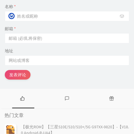
名称
*
🎲
邮箱
*
地址
发表评论
热
最
随
门
新
机
热门文章
文
评
文
章
论
章
【极光ROM】【三星S10E/S10/S10+/5G G97XX-9820】-【V18.
0 Android-R-UA4】