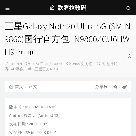
欧罗拉数码
三星Galaxy Note20 Ultra 5G (SM-N
9860)国行官方包- N9860ZCU6HW
H9
博
发
admin
2023 年 09 月 30 日
8465 次浏览
暂无评论
主：
布
分
747字数
三星官方ROM
时
类：
间：
首页
正文
分享到：
版本号 : N9860ZCU6HWH9
Android版本 : T(Android 13)
发布日期 : 2023-09-05
安全补丁级别 : 2023-07-01