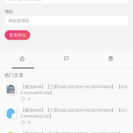
地址
发表评论
热
最
随
门
新
机
热门文章
文
评
文
章
论
章
【极光ROM】【三星S10E/S10/S10+/5G G97XX-9820】-【V18.
0 Android-R-UA4】
评
87
论
数：
【极光ROM】【三星S10E/S10/S10+/5G G97XX-9820】-【V17.
0 Android-Q-TJA】
评
85
论
数：