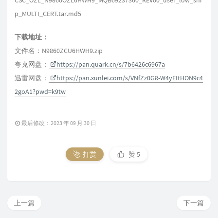
CSC_OZL_N9860OZL6HWH9_MQB69237360_REV00_user_low_shi
p_MULTI_CERT.tar.md5
下载地址：
文件名：N9860ZCU6HWH9.zip
夸克网盘：
https://pan.quark.cn/s/7b6426c6967a
迅雷网盘：
https://pan.xunlei.com/s/VNfZz0G8-W4yEItHON9c4
2goA1?pwd=k9tw
最后修改：2023 年 09 月 30 日
打赏
赞
5
上一篇
下一篇